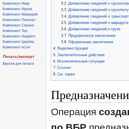
3.2
Добавление сведений о грузоотпр
Компонент Икар
Компонент Ирена
3.3
Добавление сведений о грузополу
Компонент Меркурий
3.4
Добавление сведений о транспорт
Компонент Паспорт
3.5
Добавление сведений о маршруте
Компонент Сирано
3.6
Добавление сведений о грузе
Компонент Тор
3.7
Предпросмотр заключения
Компонент Хорриот
Компонент Цербер
3.8
Оформление заключения
Компонент eCert
4
Видеоинструкция
5
Заключительные действия
Печать/экспорт
6
Исключительные ситуации
Версия для печати
7
Ссылки
8
См. также
Предназначени
Операция
созда
по ВБР
предназн