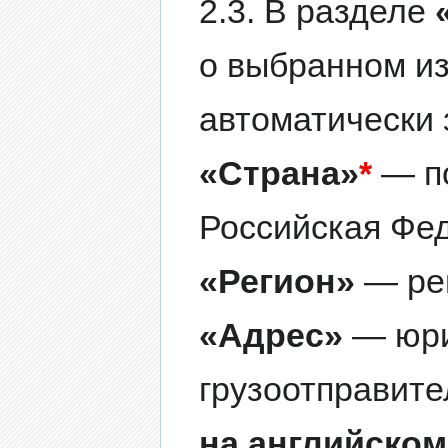
2.3. В разделе
о выбранном из
автоматически
«Страна»
*
— по
Российская Фед
«Регион»
— рег
«Адрес»
— юри
грузоотправите
на английском