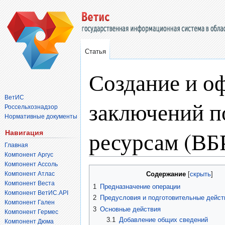
Статья
Создание и о
ВетИС
заключений п
Россельхознадзор
Нормативные документы
ресурсам (ВБР
Навигация
Главная
Компонент Аргус
Компонент Ассоль
Перейти
Перейти
Компонент Атлас
Содержание
к
к
Компонент Веста
1
Предназначение операции
навигации
поиску
Компонент ВетИС.API
2
Предусловия и подготовительные дейст
Компонент Гален
3
Основные действия
Компонент Гермес
3.1
Добавление общих сведений
Компонент Дюма