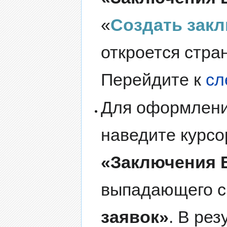
«
Создать зак
откроется стр
Перейдите к
сл
Для оформлен
наведите курсо
«Заключения 
выпадающего с
заявок»
. В ре