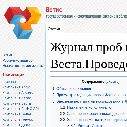
Статья
Журнал проб 
ВетИС
Веста.Провед
Россельхознадзор
Нормативные документы
Навигация
Перейти
Перейти
Содержание
Главная
к
к
Компонент Аргус
1
Общая информация
навигации
поиску
Компонент Ассоль
2
Просмотр входящих проб в Журнале пр
Компонент Атлас
3
Внесение результатов исследования в 
Компонент Веста
3.1
Назначение исполнителю
Компонент ВетИС.API
3.2
Заполнение формы исследования
Компонент Гален
Компонент Гермес
3.3
Заполнение методов исследовани
Компонент Дюма
3.3.1
Режим «Авто»