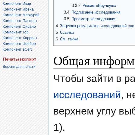
Компонент Икар
3.3.2
Режим «Вручную»
Компонент Ирена
3.4
Подписание исследования
Компонент Меркурий
3.5
Просмотр исследования
Компонент Паспорт
4
Загрузка результатов исследований сос
Компонент Сирано
Компонент Тор
5
Ссылки
Компонент Хорриот
6
См. также
Компонент Цербер
Компонент eCert
Общая информ
Печать/экспорт
Версия для печати
Чтобы зайти в р
исследований
, 
верхнем углу вы
1).