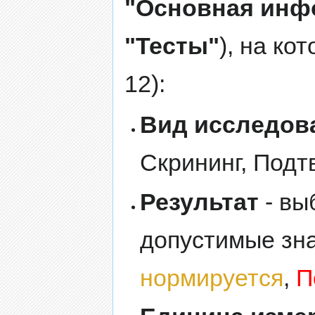
"Основная инф
"Тесты"
), на ко
12):
Вид исследов
Скрининг, Подт
Результат
- вы
допустимые зн
нормируется
,
П