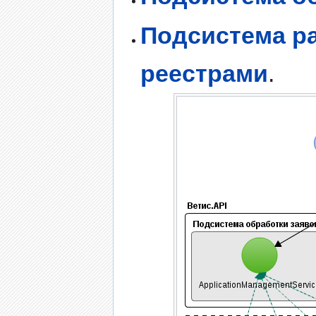
Подсистема р
реестрами
.