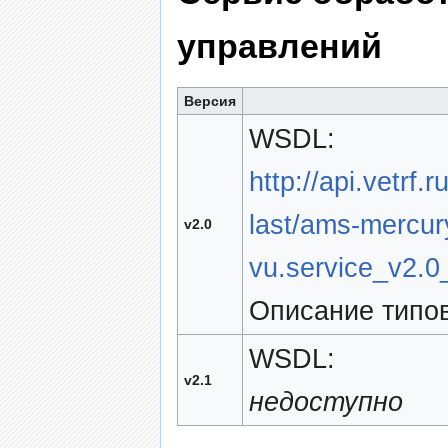
управлений
Версия
WSDL:
http://api.vetrf.
last/ams-mercur
v2.0
vu.service_v2.0
Описание типов
WSDL:
v2.1
недоступно