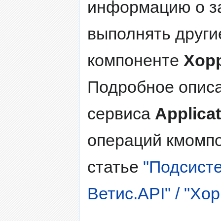
информацию о з
выполнять други
компоненте
Хор
Подробное описа
сервиса
Applica
операций кмомп
статье
"Подсисте
Ветис.API" / "Хо