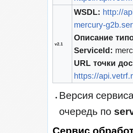
WSDL:
http://a
mercury-g2b.ser
Описание типо
v2.1
ServiceId:
mercu
URL точки дос
https://api.vetr
Версия сервиса
очередь по
ser
Сервис обработ