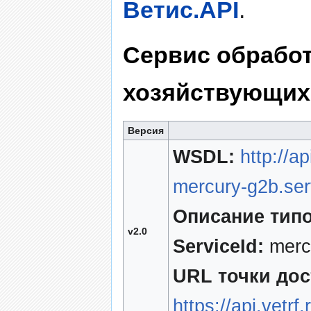
Ветис.API
.
Сервис обработ
хозяйствующих
Версия
WSDL:
http://a
mercury-g2b.ser
Описание типо
v2.0
ServiceId:
mercu
URL точки дос
https://api.vetr