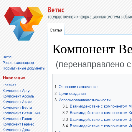
Статья
Компонент Ве
ВетИС
(перенаправлено с
Россельхознадзор
Нормативные документы
Перейти
Перейти
Навигация
к
к
Главная
1
Основное назначение
навигации
поиску
Компонент Аргус
2
Цели создания
Компонент Ассоль
3
Использование/возможности
Компонент Атлас
3.1
Взаимодействие с компонентом М
Компонент Веста
3.2
Взаимодействие с компонентом Х
Компонент ВетИС.API
Компонент Гален
3.3
Взаимодействие с компонентом Ц
Компонент Гермес
3.4
Взаимодействие с компонентом И
Компонент Дюма