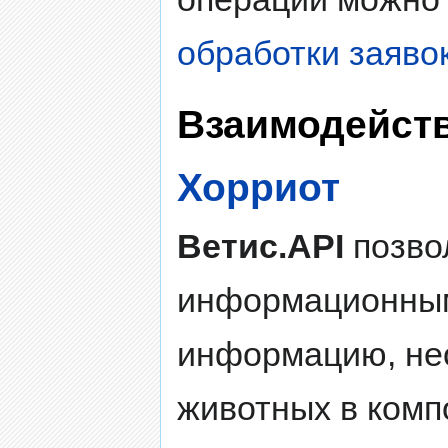
обработки заявок
Взаимодейств
Хорриот
Ветис.API
позво
информационным
информацию, не
животных в ком