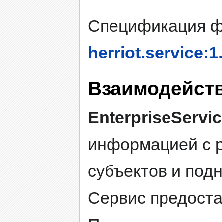
Спецификация ф
herriot.service:1
Взаимодейст
EnterpriseServi
информацией с 
субъектов и под
Сервис предост