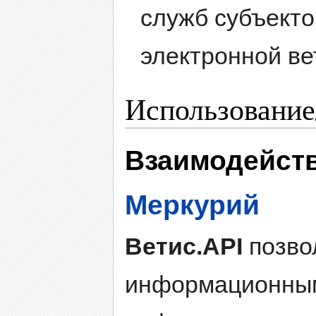
служб субъекто
электронной в
Использование
Взаимодейств
Меркурий
Ветис.API
позво
информационным