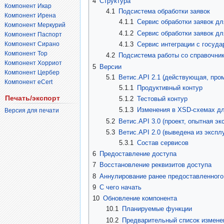
4
Структура
Компонент Икар
4.1
Подсистема обработки заявок
Компонент Ирена
4.1.1
Сервис обработки заявок д
Компонент Меркурий
4.1.2
Сервис обработки заявок д
Компонент Паспорт
Компонент Сирано
4.1.3
Сервис интеграции с госуд
Компонент Тор
4.2
Подсистема работы со справочни
Компонент Хорриот
5
Версии
Компонент Цербер
5.1
Ветис.API 2.1 (действующая, про
Компонент eCert
5.1.1
Продуктивный контур
Печать/экспорт
5.1.2
Тестовый контур
5.1.3
Изменения в XSD-схемах для
Версия для печати
5.2
Ветис.API 3.0 (проект, опытная эк
5.3
Ветис.API 2.0 (выведена из экспл
5.3.1
Состав сервисов
6
Предоставление доступа
7
Восстановление реквизитов доступа
8
Аннулирование ранее предоставленного
9
С чего начать
10
Обновление компонента
10.1
Планируемые функции
10.2
Предварительный список изменен