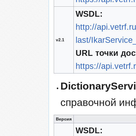
WSDL:
http://api.vetrf
last/IkarService
v2.1
URL точки дос
https://api.vetrf
DictionaryServ
справочной ин
Версия
WSDL: