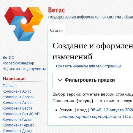
Статья
Создание и оформлен
изменений
ВетИС
Россельхознадзор
Показать журналы для этой страницы
Нормативные документы
Перейти
Перейти
Навигация
Фильтровать правки
к
к
Главная
навигации
поиску
Компонент Аргус
Выбор версий: отметьте версии страниц
Компонент Ассоль
Пояснения:
(текущ.)
— отличия от теку
Компонент Атлас
Компонент Веста
текущ.
пред.
08:46, 12 августа 202
Компонент ВетИС.API
ветеринарного сертификата ТС в 
Компонент Гален
Компонент Гермес
Компонент Дюма