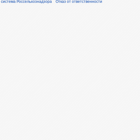
 система Россельхознадзора
Отказ от ответственности