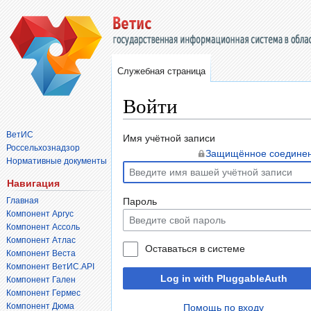
Служебная страница
Войти
ВетИС
Перейти
Перейти
Имя учётной записи
Россельхознадзор
к
к
Защищённое соедине
Нормативные документы
навигации
поиску
Навигация
Главная
Пароль
Компонент Аргус
Компонент Ассоль
Компонент Атлас
Оставаться в системе
Компонент Веста
Компонент ВетИС.API
Log in with PluggableAuth
Компонент Гален
Компонент Гермес
Компонент Дюма
Помощь по входу