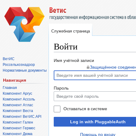
Служебная страница
Войти
ВетИС
Перейти
Перейти
Имя учётной записи
Россельхознадзор
к
к
Защищённое соедине
Нормативные документы
навигации
поиску
Навигация
Главная
Пароль
Компонент Аргус
Компонент Ассоль
Компонент Атлас
Оставаться в системе
Компонент Веста
Компонент ВетИС.API
Log in with PluggableAuth
Компонент Гален
Компонент Гермес
Компонент Дюма
Помощь по входу