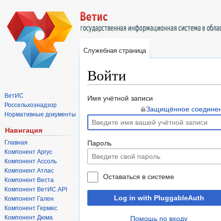
Служебная страница
Войти
ВетИС
Перейти
Перейти
Имя учётной записи
Россельхознадзор
к
к
Защищённое соедине
Нормативные документы
навигации
поиску
Навигация
Главная
Пароль
Компонент Аргус
Компонент Ассоль
Компонент Атлас
Оставаться в системе
Компонент Веста
Компонент ВетИС.API
Log in with PluggableAuth
Компонент Гален
Компонент Гермес
Компонент Дюма
Помощь по входу