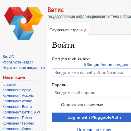
Служебная страница
Войти
ВетИС
Перейти
Перейти
Имя учётной записи
Россельхознадзор
к
к
Защищённое соедине
Нормативные документы
навигации
поиску
Навигация
Главная
Пароль
Компонент Аргус
Компонент Ассоль
Компонент Атлас
Оставаться в системе
Компонент Веста
Компонент ВетИС.API
Log in with PluggableAuth
Компонент Гален
Компонент Гермес
Компонент Дюма
Помощь по входу