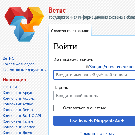
Служебная страница
Войти
ВетИС
Перейти
Перейти
Имя учётной записи
Россельхознадзор
к
к
Защищённое соедине
Нормативные документы
навигации
поиску
Навигация
Главная
Пароль
Компонент Аргус
Компонент Ассоль
Компонент Атлас
Оставаться в системе
Компонент Веста
Компонент ВетИС.API
Log in with PluggableAuth
Компонент Гален
Компонент Гермес
Компонент Дюма
Помощь по входу