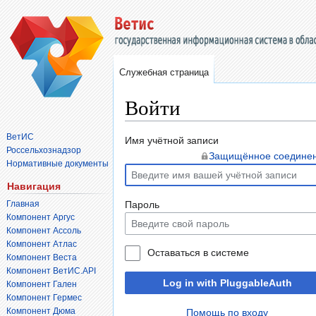
Служебная страница
Войти
ВетИС
Перейти
Перейти
Имя учётной записи
Россельхознадзор
к
к
Защищённое соедине
Нормативные документы
навигации
поиску
Навигация
Главная
Пароль
Компонент Аргус
Компонент Ассоль
Компонент Атлас
Оставаться в системе
Компонент Веста
Компонент ВетИС.API
Log in with PluggableAuth
Компонент Гален
Компонент Гермес
Компонент Дюма
Помощь по входу