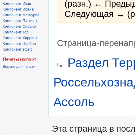
(разн.) ← Предыд
Компонент Икар
Компонент Ирена
Следующая → (р
Компонент Меркурий
Компонент Паспорт
Компонент Сирано
Компонент Тор
Компонент Хорриот
Страница-перенап
Компонент Цербер
Компонент eCert
Перейти
Перейти
Перенаправление на:
Раздел Тер
Печать/экспорт
к
к
Версия для печати
навигации
поиску
Россельхозна
Ассоль
Эта страница в пос