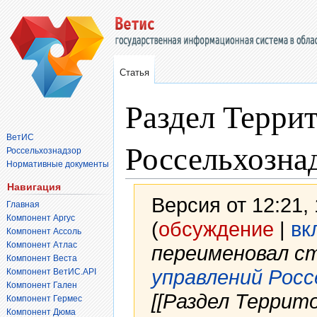
Статья
Раздел Терри
ВетИС
Россельхозна
Россельхознадзор
Нормативные документы
Навигация
Версия от 12:21,
Главная
Компонент Аргус
(
обсуждение
|
вк
Компонент Ассоль
Компонент Атлас
переименовал с
Компонент Веста
управлений Росс
Компонент ВетИС.API
Компонент Гален
[[Раздел Террит
Компонент Гермес
Компонент Дюма