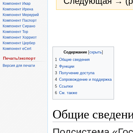
Следующая → (р
Компонент Икар
Компонент Ирена
Компонент Меркурий
Перейти
Перейти
Компонент Паспорт
к
к
Компонент Сирано
навигации
поиску
Компонент Тор
Компонент Хорриот
Компонент Цербер
Компонент eCert
Содержание
Печать/экспорт
1
Общие сведения
Версия для печати
2
Функции
3
Получение доступа
4
Сопровождение и поддержка
5
Ссылки
6
См. также
Общие сведен
Подсистема «Го