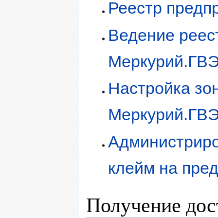
Реестр предп
Ведение реес
Меркурий.ГВ
Настройка зон
Меркурий.ГВ
Администриро
клейм на пре
Получение дос