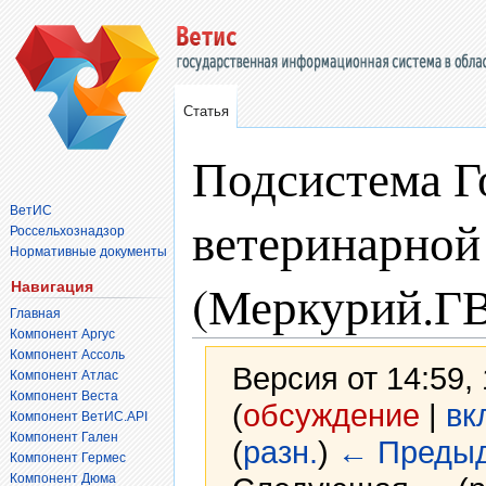
Статья
Подсистема Г
ВетИС
ветеринарной
Россельхознадзор
Нормативные документы
(Меркурий.Г
Навигация
Главная
Компонент Аргус
Компонент Ассоль
Версия от 14:59,
Компонент Атлас
Компонент Веста
(
обсуждение
|
вк
Компонент ВетИС.API
Компонент Гален
(
разн.
)
← Преды
Компонент Гермес
Компонент Дюма