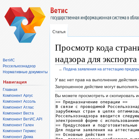
Статья
Просмотр кода стран
надзора для экспорта
ВетИС
Россельхознадзор
←
Подача заявления на аттестацию предпри
Нормативные документы
Перейти
Перейти
У вас нет прав на выполнение действия
Навигация
к
к
Запрошенное действие могут выполнять 
Главная
навигации
поиску
Вы можете просмотреть и скопировать и
Компонент Аргус
Компонент Ассоль
Компонент Атлас
Компонент Веста
Компонент ВетИС.API
Компонент Гален
Компонент Гермес
Компонент Дюма