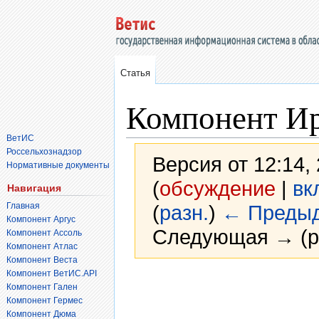
Статья
Компонент И
ВетИС
Россельхознадзор
Версия от 12:14,
Нормативные документы
(
обсуждение
|
вк
Навигация
Главная
(
разн.
)
← Преды
Компонент Аргус
Следующая → (р
Компонент Ассоль
Компонент Атлас
Компонент Веста
Компонент ВетИС.API
Перейти
Перейти
Компонент Гален
к
к
Компонент Гермес
навигации
поиску
Компонент Дюма