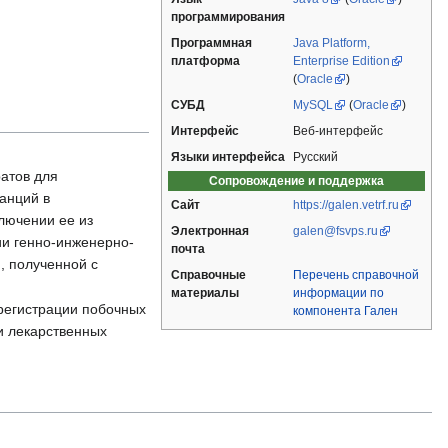
программирования
Программная
Java Platform,
платформа
Enterprise Edition
(
Oracle
)
СУБД
MySQL
(
Oracle
)
Интерфейс
Веб-интерфейс
Языки интерфейса
Русский
атов для
Сопровождение и поддержка
анций в
Сайт
https://galen.vetrf.ru
лючении ее из
Электронная
galen@fsvps.ru
ии генно-инженерно-
почта
, полученной с
Справочные
Перечень справочной
материалы
информации по
регистрации побочных
компонента Гален
и лекарственных