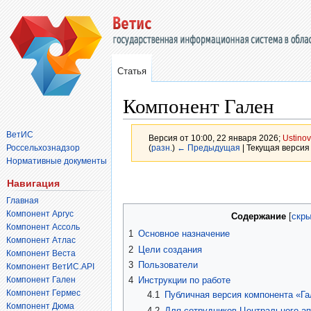
Статья
Компонент Гален
ВетИС
Версия от 10:00, 22 января 2026;
Ustinov
Россельхознадзор
(
разн.
)
← Предыдущая
| Текущая версия 
Нормативные документы
Перейти
Перейти
Навигация
к
к
Главная
навигации
поиску
Компонент Аргус
Содержание
Компонент Ассоль
1
Основное назначение
Компонент Атлас
2
Цели создания
Компонент Веста
3
Пользователи
Компонент ВетИС.API
Компонент Гален
4
Инструкции по работе
Компонент Гермес
4.1
Публичная версия компонента «Га
Компонент Дюма
4.2
Для сотрудников Центрального а