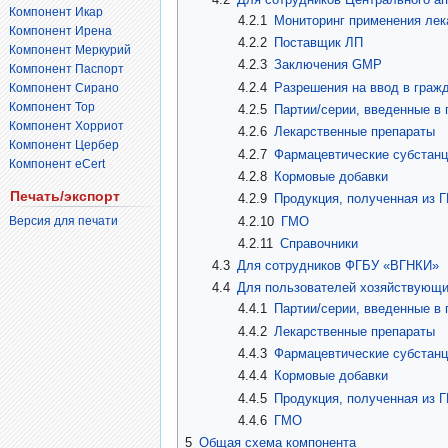
Компонент Икар
4.2.1
Мониторинг применения лек
Компонент Ирена
4.2.2
Поставщик ЛП
Компонент Меркурий
4.2.3
Заключения GMP
Компонент Паспорт
4.2.4
Разрешения на ввод в граж
Компонент Сирано
Компонент Тор
4.2.5
Партии/серии, введенные в 
Компонент Хорриот
4.2.6
Лекарственные препараты
Компонент Цербер
4.2.7
Фармацевтические субстан
Компонент eCert
4.2.8
Кормовые добавки
Печать/экспорт
4.2.9
Продукция, полученная из 
4.2.10
ГМО
Версия для печати
4.2.11
Справочники
4.3
Для сотрудников ФГБУ «ВГНКИ»
4.4
Для пользователей хозяйствующи
4.4.1
Партии/серии, введенные в 
4.4.2
Лекарственные препараты
4.4.3
Фармацевтические субстан
4.4.4
Кормовые добавки
4.4.5
Продукция, полученная из 
4.4.6
ГМО
5
Общая схема компонента