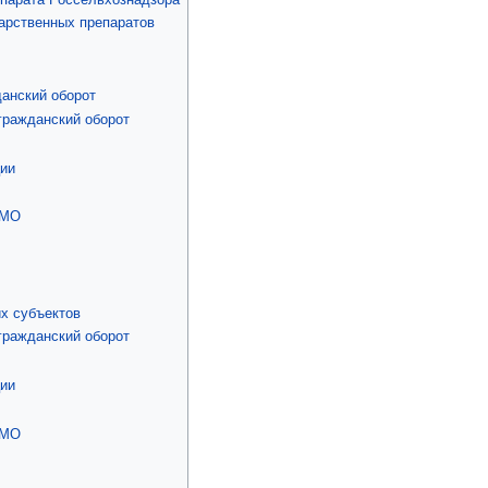
арственных препаратов
данский оборот
гражданский оборот
ции
ГМО
х субъектов
гражданский оборот
ции
ГМО