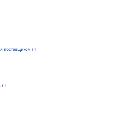
ся поставщиком ЛП
х ЛП