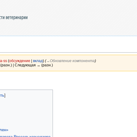
a-ss
(
обсуждение
|
вклад
)
(
→‎Обновление компонента
)
(разн.) | Следующая → (разн.)
лен»
ппарата Россельхознадзора