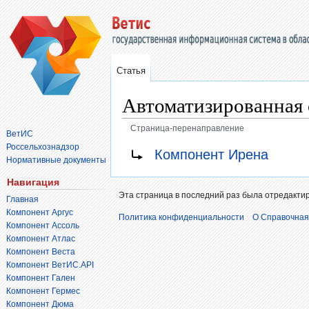
Статья
Автоматизированная 
Страница-перенаправление
ВетИС
Россельхознадзор
Перейти
Перейти
Перенаправление на:
Компонент Ирена
Нормативные документы
к
к
навигации
поиску
Навигация
Эта страница в последний раз была отредактиро
Главная
Компонент Аргус
Политика конфиденциальности
О Справочная
Компонент Ассоль
Компонент Атлас
Компонент Веста
Компонент ВетИС.API
Компонент Гален
Компонент Гермес
Компонент Дюма